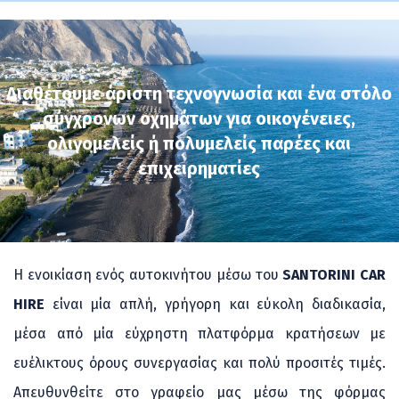
Διαθέτουμε άριστη τεχνογνωσία και ένα στόλο
σύγχρονων οχημάτων για οικογένειες,
ολιγομελείς ή πολυμελείς παρέες και
επιχειρηματίες
Η ενοικίαση ενός αυτοκινήτου μέσω του
SANTORINI CAR
HIRE
είναι μία απλή, γρήγορη και εύκολη διαδικασία,
μέσα από μία εύχρηστη πλατφόρμα κρατήσεων με
ευέλικτους όρους συνεργασίας και πολύ προσιτές τιμές.
Απευθυνθείτε στο γραφείο μας μέσω της φόρμας